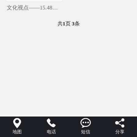
文化视点——15.48亿票房后的文化反思：5月“情绪消费”的
共
页
条
1
3




地图
电话
短信
分享