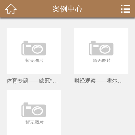


案例中心
首页

关于我们
新闻资讯
案例中心
联系我们
体育专题——欧冠“红白决战”锁定布达佩斯：拜仁逆转巴黎背后的
财经观察——霍尔木兹海峡的“能源博弈”与全球资本的风险对冲策
在线留言